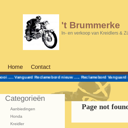
't Brummerke
In- en verkoop van Kreidlers & 
Home
Contact
.....
Vanguard Reclamebord nieuw
.....
Reclamebord Vanguard nie
Categorieën
Page not foun
Aanbiedingen
Honda
Kreidler